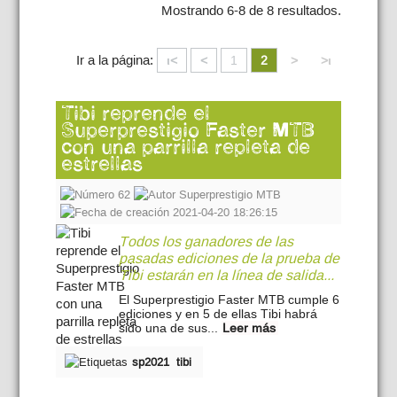
Mostrando 6-8 de 8 resultados.
Ir a la página:
ι<
<
1
2
>
>ι
Tibi reprende el
Superprestigio Faster MTB
con una parrilla repleta de
estrellas
62
Superprestigio MTB
2021-04-20 18:26:15
Todos los ganadores de las
pasadas ediciones de la prueba de
Tibi estarán en la línea de salida...
El Superprestigio Faster MTB cumple 6
ediciones y en 5 de ellas Tibi habrá
sido una de sus...
Leer más
sp2021
tibi