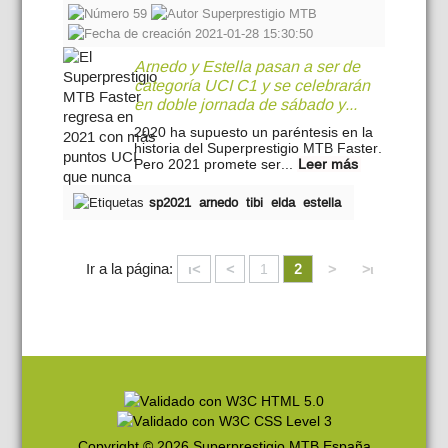
59
Superprestigio MTB
2021-01-28 15:30:50
Arnedo y Estella pasan a ser de
categoría UCI C1 y se celebrarán
en doble jornada de sábado y...
2020 ha supuesto un paréntesis en la
historia del Superprestigio MTB Faster.
Pero 2021 promete ser...
Leer más
sp2021
arnedo
tibi
elda
estella
Ir a la página:
ι<
<
1
2
>
>ι
Copyright © 2026 Superprestigio MTB España