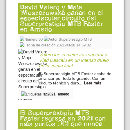
David Valero y Maja
Wloszczowska ganan en el
espectacular circuito del
Superprestigio MTB Faster
en Arnedo
60
Superprestigio MTB
2021-03-28 14:59:32
Valero fue el mejor tras superar a
Vlad Dascalu en un intenso duelo
en la vuelta final....
El Superprestigio MTB Faster acaba de
arrancar por todo lo grande. Con un
circuito técnico y duro...
Leer más
sp2021
arnedo
El Superprestigio MTB
Faster regresa en 2021 con
más puntos UCI que nunca