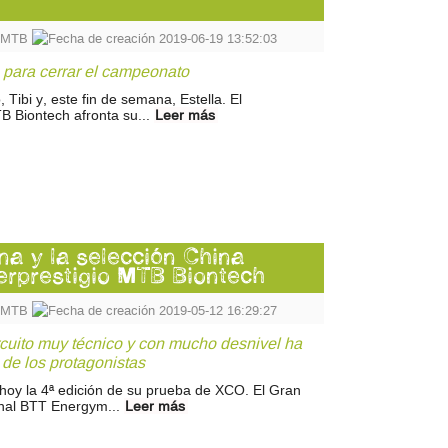
o MTB
2019-06-19 13:52:03
para cerrar el campeonato
 Tibi y, este fin de semana, Estella. El
B Biontech afronta su...
Leer más
na y la selección China
erprestigio MTB Biontech
o MTB
2019-05-12 16:29:27
ircuito muy técnico y con mucho desnivel ha
 de los protagonistas
 hoy la 4ª edición de su prueba de XCO. El Gran
onal BTT Energym...
Leer más