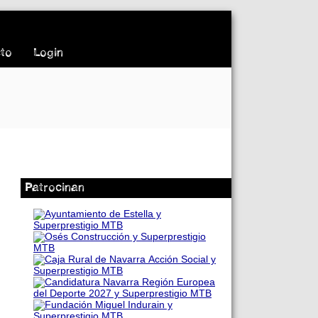
to
Login
Patrocinan