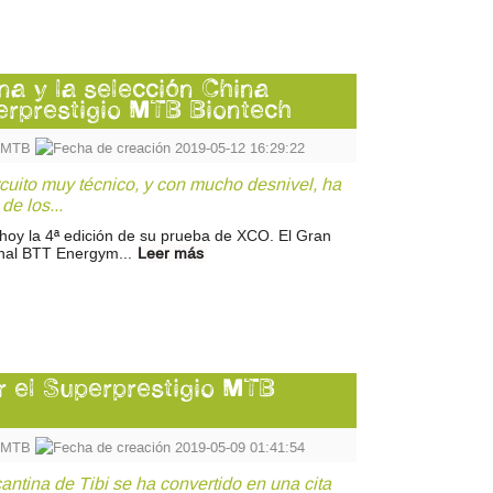
na y la selección China
erprestigio MTB Biontech
o MTB
2019-05-12 16:29:22
ircuito muy técnico, y con mucho desnivel, ha
de los...
 hoy la 4ª edición de su prueba de XCO. El Gran
onal BTT Energym...
Leer más
er el Superprestigio MTB
o MTB
2019-05-09 01:41:54
cantina de Tibi se ha convertido en una cita