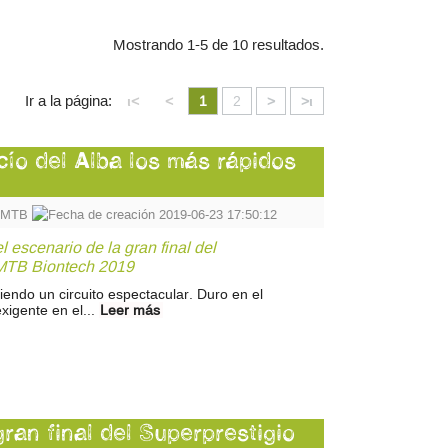
Mostrando 1-5 de 10 resultados.
Ir a la página:
ι<
<
1
2
>
>ι
ío del Alba los más rápidos
o MTB
2019-06-23 17:50:12
l escenario de la gran final del
 MTB Biontech 2019
iendo un circuito espectacular. Duro en el
exigente en el...
Leer más
 gran final del Superprestigio