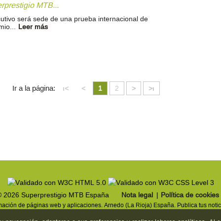
rprestigio MTB...
utivo será sede de una prueba internacional de
mio...
Leer más
Ir a la página:
ι<
<
1
2
>
>ι
© 2026 Superprestigio MTB España
Nota legal
|
Política de cookies