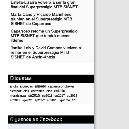
Estella-Lizarra volverá a ser la gran
final del Superprestigio MTB SISNET
Marta Cano y Ricardo Marinheiro
triunfan en el Superprestigio MTB
SISNET de Caparroso
Caparroso retoma un Superprestigio
MTB SISNET que tendrá nuevos
líderes
Janika Loiv y David Campos vuelven a
reinar en el Superprestigio MTB
SISNET de Ancín-Antzin
Etiquetas
arnedo
ancín
arguedas
caparroso
chelva
estella
ciempozuelos
cofrentes
elda
sp2015
moralzarzal
sp2016
sp2017
sp2018
tibi
sp2019
sp2021
sp2022
sp2023
sp2024
Síguenos en Facebook