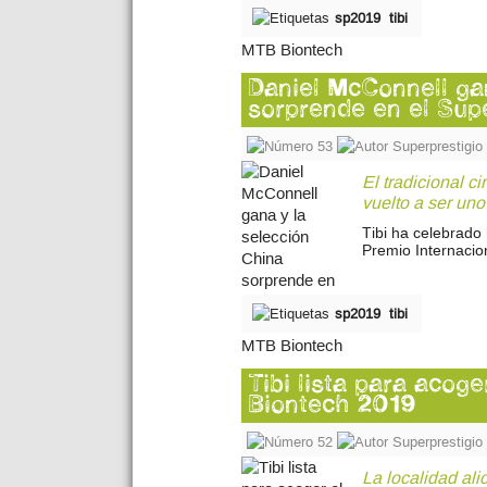
sp2019
tibi
Daniel McConnell ga
sorprende en el Sup
53
Superprestigi
El tradicional c
vuelto a ser uno 
Tibi ha celebrado
Premio Internaci
sp2019
tibi
Tibi lista para acog
Biontech 2019
52
Superprestigi
La localidad ali