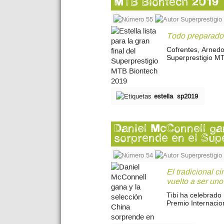
MTB Biontech 2019
55
Superprestigi
Todo preparado 
Cofrentes, Arnedo,
Superprestigio MT
estella
sp2019
Daniel McConnell ga
sorprende en el Sup
54
Superprestigi
El tradicional c
vuelto a ser uno
Tibi ha celebrado
Premio Internaci