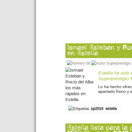
Ismael Esteban y Roc
en Estella
56
Superprestigi
Estella ha sido e
Superprestigio
Lo ha hecho ofrec
apartado físico y 
sp2019
estella
Estella lista para la