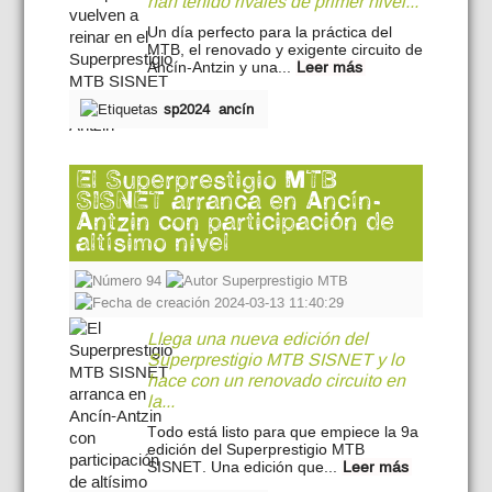
han tenido rivales de primer nivel...
Un día perfecto para la práctica del
MTB, el renovado y exigente circuito de
Ancín-Antzin y una...
Leer más
sp2024
ancín
El Superprestigio MTB
SISNET arranca en Ancín-
Antzin con participación de
altísimo nivel
94
Superprestigio MTB
2024-03-13 11:40:29
Llega una nueva edición del
Superprestigio MTB SISNET y lo
hace con un renovado circuito en
la...
Todo está listo para que empiece la 9a
edición del Superprestigio MTB
SISNET. Una edición que...
Leer más