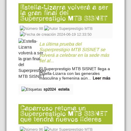
Estella-Lizarra volverá a ser
la gran final del
Superprestigio MTB SISNET
98
Superprestigio MTB
2024-06-19 12:33:50
La última prueba del
Superprestigio MTB SISNET se
volverá a celebrar en la sede más
fiel al...
El Superprestigio MTB SISNET llega a
Estella-Lizarra con las generales
masculina y femenina aún...
Leer más
sp2024
estella
Caparroso retoma un
Superprestigio MTB SISNET
que tendrá nuevos líderes
96
Superprestigio MTB