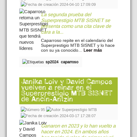
2024-04-10 17:09:09
La segunda prueba del
Superprestigio MTB SISNET se
presenta como una cita clave de
cara a la...
Caparroso repite en el calendario del
Superprestigio MTB SISNET y lo hace
con su ya conocido...
Leer más
sp2024
caparroso
Janika Loiv y David Campos
vuelven a reinar en el
Superprestigio MTB SISNET
de Ancín-Antzin
95
Superprestigio MTB
2024-03-17 17:28:07
Ganaron en 2023 y lo han vuelto a
hacer en 2024. En ambos años