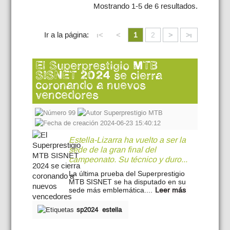
Mostrando 1-5 de 6 resultados.
Ir a la página:
ι<
<
1
2
>
>ι
El Superprestigio MTB
SISNET 2024 se cierra
coronando a nuevos
vencedores
99
Superprestigio MTB
2024-06-23 15:40:12
Estella-Lizarra ha vuelto a ser la
sede de la gran final del
campeonato. Su técnico y duro...
La última prueba del Superprestigio
MTB SISNET se ha disputado en su
sede más emblemática....
Leer más
sp2024
estella