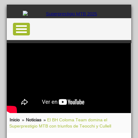
Inicio
»
Noticias
»
El BH Coloma Team domina el
Superprestigio MTB con triunfos de Teocchi y Cullell