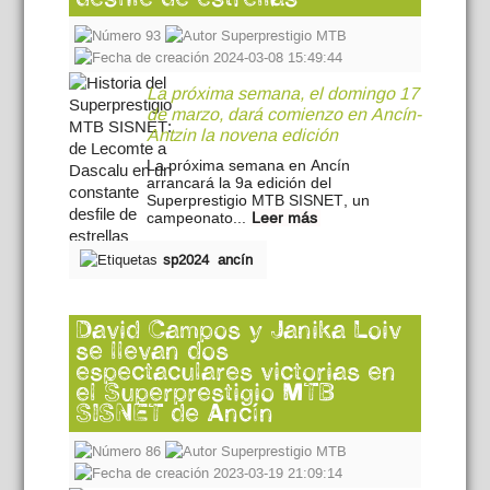
93
Superprestigio MTB
2024-03-08 15:49:44
La próxima semana, el domingo 17
de marzo, dará comienzo en Ancín-
Antzin la novena edición
La próxima semana en Ancín
arrancará la 9a edición del
Superprestigio MTB SISNET, un
campeonato...
Leer más
sp2024
ancín
David Campos y Janika Loiv
se llevan dos
espectaculares victorias en
el Superprestigio MTB
SISNET de Ancín
86
Superprestigio MTB
2023-03-19 21:09:14