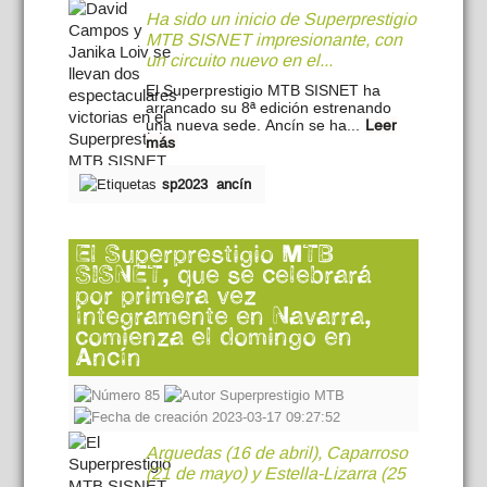
Ha sido un inicio de Superprestigio
MTB SISNET impresionante, con
un circuito nuevo en el...
El Superprestigio MTB SISNET ha
arrancado su 8ª edición estrenando
una nueva sede. Ancín se ha...
Leer
más
sp2023
ancín
El Superprestigio MTB
SISNET, que se celebrará
por primera vez
íntegramente en Navarra,
comienza el domingo en
Ancín
85
Superprestigio MTB
2023-03-17 09:27:52
Arguedas (16 de abril), Caparroso
(21 de mayo) y Estella-Lizarra (25