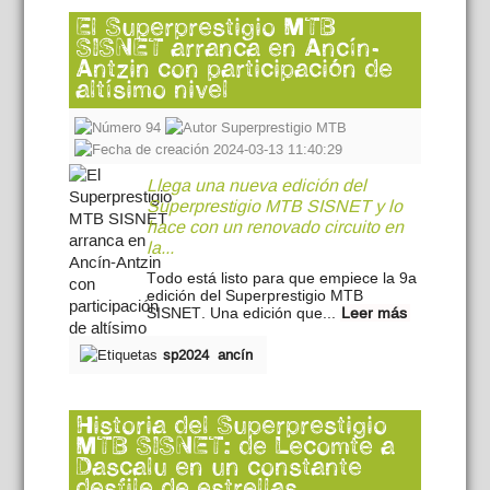
El Superprestigio MTB
SISNET arranca en Ancín-
Antzin con participación de
altísimo nivel
94
Superprestigio MTB
2024-03-13 11:40:29
Llega una nueva edición del
Superprestigio MTB SISNET y lo
hace con un renovado circuito en
la...
Todo está listo para que empiece la 9a
edición del Superprestigio MTB
SISNET. Una edición que...
Leer más
sp2024
ancín
Historia del Superprestigio
MTB SISNET: de Lecomte a
Dascalu en un constante
desfile de estrellas