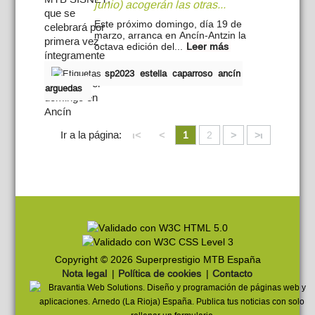
junio) acogerán las otras...
Este próximo domingo, día 19 de
marzo, arranca en Ancín-Antzin la
octava edición del...
Leer más
sp2023
estella
caparroso
ancín
arguedas
Ir a la página:
ι<
<
1
2
>
>ι
Copyright © 2026 Superprestigio MTB España
Nota legal
|
Política de cookies
|
Contacto