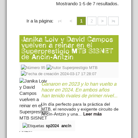
Mostrando 1-5 de 7 resultados.
Ir a la página:
ι<
<
1
2
>
>ι
Janika Loiv y David Campos
vuelven a reinar en el
Superprestigio MTB SISNET
de Ancín-Antzin
95
Superprestigio MTB
2024-03-17 17:28:07
Ganaron en 2023 y lo han vuelto a
hacer en 2024. En ambos años
han tenido rivales de primer nivel...
Un día perfecto para la práctica del
MTB, el renovado y exigente circuito de
Ancín-Antzin y una...
Leer más
sp2024
ancín