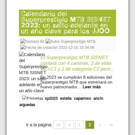
Calendario del
Superprestigio MTB SISNET
2023: un salto adelante en
un año clave para los JJOO
83
Superprestigio MTB
2022-12-15 15:34:06
El Superprestigio MTB SISNET
contará con 4 carreras, 3 de ellas
UCI C1 y 1 de categoría C2 pero...
En 2023 se cumplirán 8 ediciones del
Superprestigio MTB que estrenará un
nuevo patrocinador...
Leer más
sp2023
estella
caparroso
ancín
arguedas
Ir a la página:
ι<
<
1
2
>
>ι