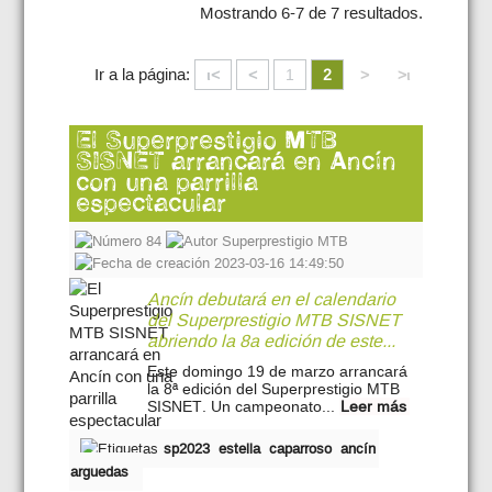
Mostrando 6-7 de 7 resultados.
Ir a la página:
ι<
<
1
2
>
>ι
El Superprestigio MTB
SISNET arrancará en Ancín
con una parrilla
espectacular
84
Superprestigio MTB
2023-03-16 14:49:50
Ancín debutará en el calendario
del Superprestigio MTB SISNET
abriendo la 8a edición de este...
Este domingo 19 de marzo arrancará
la 8ª edición del Superprestigio MTB
SISNET. Un campeonato...
Leer más
sp2023
estella
caparroso
ancín
arguedas