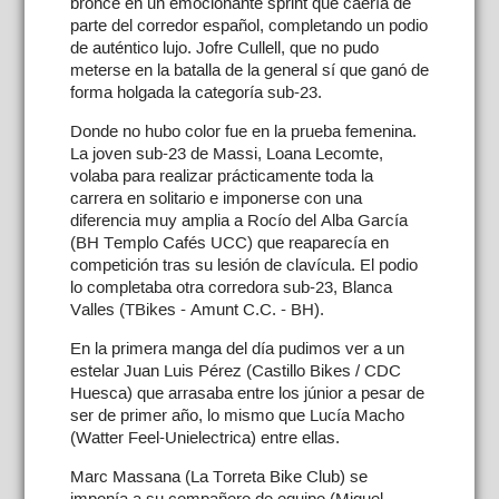
bronce en un emocionante sprint que caería de
parte del corredor español, completando un podio
de auténtico lujo. Jofre Cullell, que no pudo
meterse en la batalla de la general sí que ganó de
forma holgada la categoría sub-23.
Donde no hubo color fue en la prueba femenina.
La joven sub-23 de Massi, Loana Lecomte,
volaba para realizar prácticamente toda la
carrera en solitario e imponerse con una
diferencia muy amplia a Rocío del Alba García
(BH Templo Cafés UCC) que reaparecía en
competición tras su lesión de clavícula. El podio
lo completaba otra corredora sub-23, Blanca
Valles (TBikes - Amunt C.C. - BH).
En la primera manga del día pudimos ver a un
estelar Juan Luis Pérez (Castillo Bikes / CDC
Huesca) que arrasaba entre los júnior a pesar de
ser de primer año, lo mismo que Lucía Macho
(Watter Feel-Unielectrica) entre ellas.
Marc Massana (La Torreta Bike Club) se
imponía a su compañero de equipo (Miquel