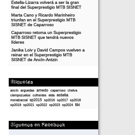
Estella-Lizarra volverá a ser la gran
final del Superprestigio MTB SISNET
Marta Cano y Ricardo Marinheiro
triunfan en el Superprestigio MTB
SISNET de Caparroso
Caparroso retoma un Superprestigio
MTB SISNET que tendrá nuevos
líderes
Janika Loiv y David Campos vuelven a
reinar en el Superprestigio MTB
SISNET de Ancín-Antzin
Etiquetas
arnedo
ancín
arguedas
caparroso
chelva
estella
ciempozuelos
cofrentes
elda
sp2015
moralzarzal
sp2016
sp2017
sp2018
tibi
sp2019
sp2021
sp2022
sp2023
sp2024
Síguenos en Facebook