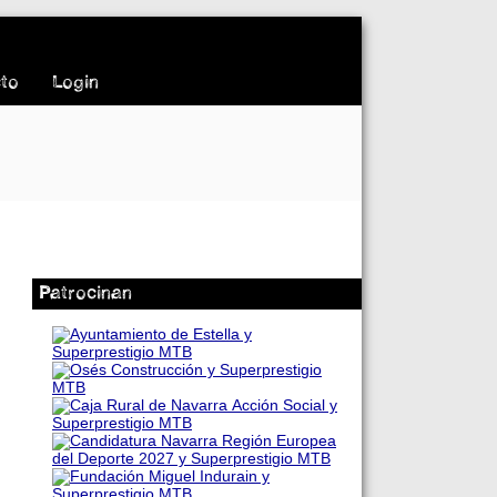
to
Login
Patrocinan