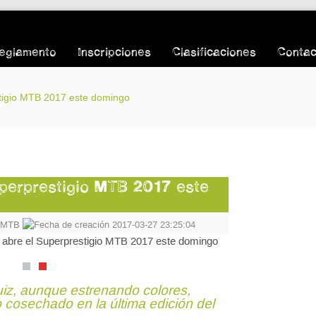
eglamento
Inscripciones
Clasificaciones
Contac
tigio MTB 2017 este domingo
perprestigio MTB 2017 este
o MTB
2017-03-27 23:25:04
iz, aunque estrenando colores,
lo cosechado en la última edición del