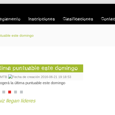
eglamento
Inscripciones
Clasificaciones
Contac
untuable este domingo
ltima puntuable este domingo
o MTB
2016-06-21 19:18:53
z llegan líderes