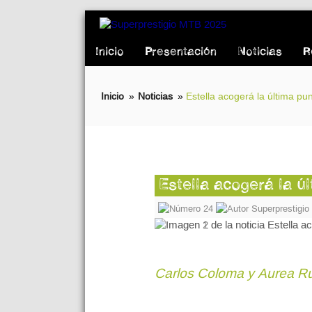
Inicio
Presentación
Noticias
R
Inicio
»
Noticias
»
Estella acogerá la última p
Estella acogerá la ú
24
Superprestigi
Carlos Coloma y Aurea Rui