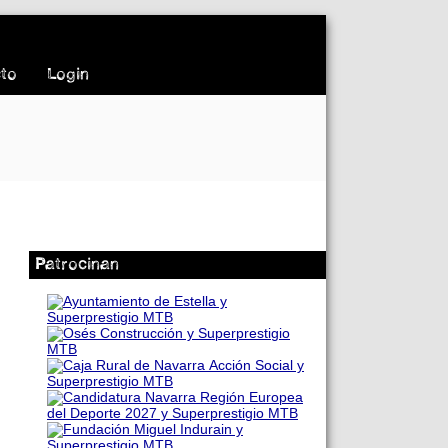
to
Login
Patrocinan