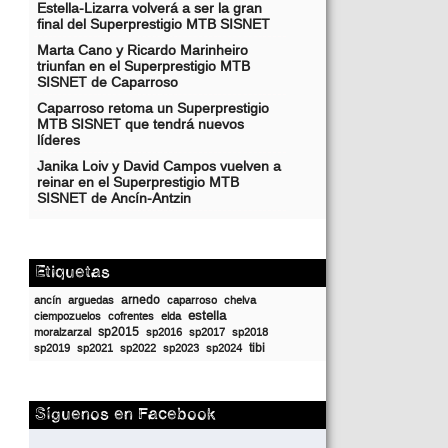
Estella-Lizarra volverá a ser la gran
final del Superprestigio MTB SISNET
Marta Cano y Ricardo Marinheiro
triunfan en el Superprestigio MTB
SISNET de Caparroso
Caparroso retoma un Superprestigio
MTB SISNET que tendrá nuevos
líderes
Janika Loiv y David Campos vuelven a
reinar en el Superprestigio MTB
SISNET de Ancín-Antzin
Etiquetas
arnedo
ancín
arguedas
caparroso
chelva
estella
ciempozuelos
cofrentes
elda
sp2015
moralzarzal
sp2016
sp2017
sp2018
tibi
sp2019
sp2021
sp2022
sp2023
sp2024
Síguenos en Facebook